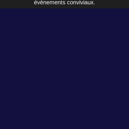
évènements conviviaux.
Une charte commune
Une équipe de modération veille